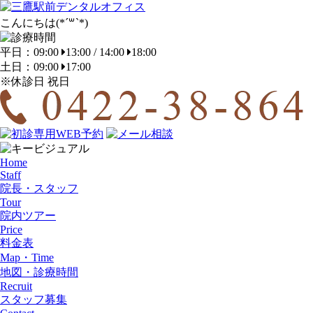
こんにちは(*´꒳`*)
平日：09:00
13:00 / 14:00
18:00
土日：09:00
17:00
※休診日 祝日
Home
Staff
院長・スタッフ
Tour
院内ツアー
Price
料金表
Map・Time
地図・診療時間
Recruit
スタッフ募集