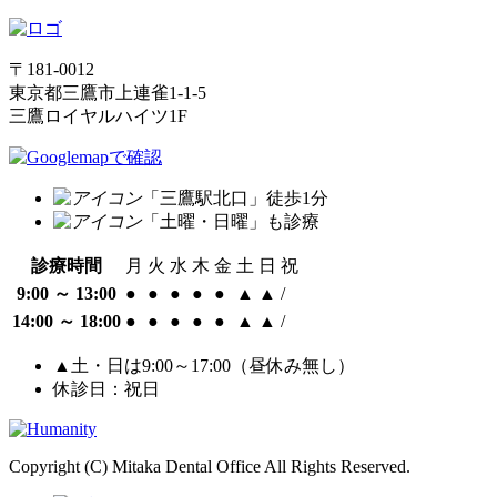
〒181-0012
東京都三鷹市上連雀1-1-5
三鷹ロイヤルハイツ1F
「
三鷹
駅北口」徒歩
1
分
「
土曜・日曜
」
も
診療
診療時間
月
火
水
木
金
土
日
祝
9:00 ～ 13:00
●
●
●
●
●
▲
▲
/
14:00 ～ 18:00
●
●
●
●
●
▲
▲
/
▲土・日は9:00～17:00（昼休み無し）
休診日：祝日
Copyright (C) Mitaka Dental Office All Rights Reserved.