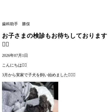
歯科助手 勝俣
お子さまの検診もお待ちしております
🙂‍↕️
2026年07月1日
こんにちは🙂‍↕️
3月から実家で子犬を飼い始めました🐕‍🦺🐾