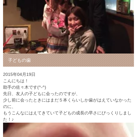
子どもの歯
2015年04月19日
こんにちは！
助手の佐々木です(^-^)
先日、友人の子どもに会ったのですが、
少し前に会ったときにはまだ５本くらいしか歯がはえていなかった
のに、
もうこんなにはえてきていて子どもの成長の早さにびっくりしまし
た！♪