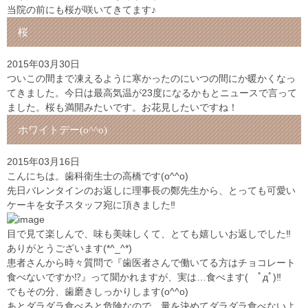
当院の前にも桜が咲いてきてます♪
桜
2015年03月30日
ついこの間まで凍えるように寒かったのにいつの間にか暖かくなっ
てきました。今日は最高気温が23度になるかもとニュースで言って
ました。桜も満開みたいです。お花見したいですね！
ホワイトデー(o^^o)
2015年03月16日
こんにちは。歯科衛生士の高橋です(o^^o)
先日バレンタインのお返しに理事長の鄭先生から、とっても可愛い
ケーキを女子スタッフ宛に頂きました‼︎
目で見て楽しんで、味も美味しくて、とても嬉しいお返しでした‼︎
ありがとうございます(*^_^*)
患者さんから時々質問で『歯医者さんで働いてる方はチョコレート
食べないですか⁉︎』って聞かれますが、実は…食べます( ﾟдﾟ)‼︎
でもその分、歯磨きしっかりします(o^^o)
あとダラダラ食べると危険なので、量を決めてダラダラ食べないよ