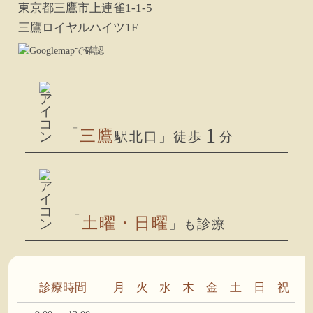
東京都三鷹市上連雀1-1-5
三鷹ロイヤルハイツ1F
1
「
三鷹
駅北口」徒歩
分
「
土曜・日曜
」
診療
も
診療時間
月
火
水
木
金
土
日
祝