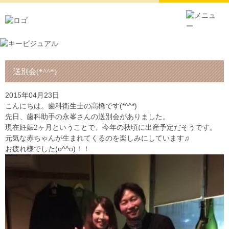
送別会(*^^*)
2015年04月23日
こんにちは。歯科衛生士の高橋です(*^^*)
先日、歯科助手の永峯さんの送別会がありました。
現在妊娠2ヶ月ということで、今年の秋頃に出産予定だそうです。
元気な赤ちゃんが生まれてくるのを楽しみにしています♫
お疲れ様でした(o^^o)！！