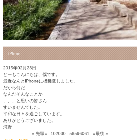
iPhone
2015年02月23日
どーもこんにちは、僕です。
最近なんとiPhoneに機種変しました。
だから何だ
なんだそんなことか
、、、と思いの皆さん
すいませんでした。
平和な日々を過ごしています。
ありがとうございました。
河野
« 先頭
«
...
10
20
30
...
58
59
60
61
...
»
最後 »