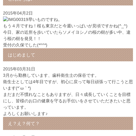
2015年04月2日
早いものですね。
もう４月ですね！桜も東京だと今週いっぱいが見頃ですかね(^_^)
今日、家の近所を歩いていたらソメイヨシノの桜の樹が多い中、違
う桜の樹を発見！！
受付の久保でした(*^^*)
はじめまして
2015年03月31日
3月から勤務しています、歯科衛生士の保谷です。
衛生士としては4年目ですが、初心に戻って毎日頑張って行こうと思
います(*´ω｀*)
まだまだ不慣れなこともありますが、日々成長していくことを目標
にし、皆様のお口の健康を守るお手伝いをさせていただきたいと思
っています。
よろしくお願いします♪
え？え？何て？