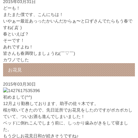
2015年03月31日
どーも！
またまた僕です、こんにちは！
いやぁー最近あっったかいんだからぁ〜と口ずさんでたらもう春で
すね(´Д` )
春といえば？
そーです！
あれですよね！
皆さんも春満喫しましょうね(￣▽￣)
カワノでした
お花見
2015年03月30日
初めまして(^^)
12月より勤務しております、助手の佐々木です。
桜が咲いてきたので、先日近所でお花見をしたのですがポカポカし
ていて、ついお酒も進んでしまいました！
ベッドに倒れこんでしまう前に、しっかり歯みがきをして寝まし
た。
もう少しお花見日和が続きそうですね♪